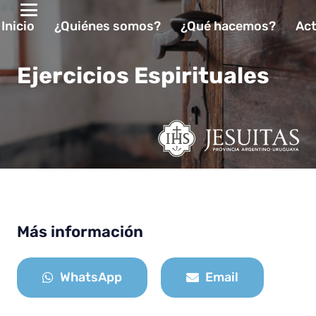
Inicio
¿Quiénes somos?
¿Qué hacemos?
Act
Ejercicios Espirituales
Más información
WhatsApp
Email